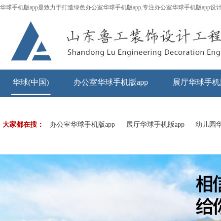
华球手机版app是致力于打造绿色办公室华球手机版app,专注办公室华球手机版app设
华球(中国)
办公室华球手机版app
展厅华球手机版
华球手机版app流程
公司资质
服务承诺
大家都在搜：
办公室华球手机版app
展厅华球手机版app
幼儿园华
店铺华球手机版app
餐饮华球手机版app