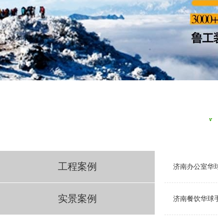
工程案例
济南办公室华球
实景案例
济南店铺华球手
济南餐饮华球手